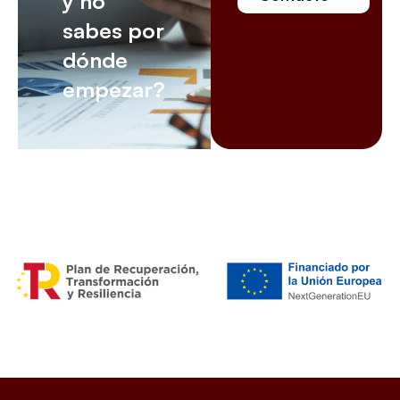
y no
sabes por
dónde
empezar?