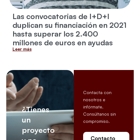
Las convocatorias de I+D+I
duplican su financiación en 2021
hasta superar los 2.400
millones de euros en ayudas
Leer más
Contacta con
nosotros e
infórmate.
¿Tienes
Consúltanos sin
un
compromiso.
proyecto
Contacto